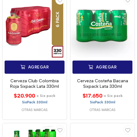
AGREGAR
AGREGAR
Cerveza Club Colombia
Cerveza Costeña Bacana
Roja Sixpack Lata 330ml
Sixpack Lata 330ml
$20.900
$17.650
x Six pack
x Six pack
SixPack 330ml
SixPack 330ml
OTRAS MARCAS
OTRAS MARCAS