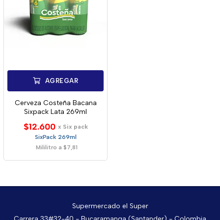
AGREGAR
Cerveza Costeña Bacana
Sixpack Lata 269ml
$12.600
x Six pack
SixPack 269ml
Mililitro a $7,81
Supermercado el Super
Carrera 33#32-40 - Bucaramanga (Santander) - Colombia