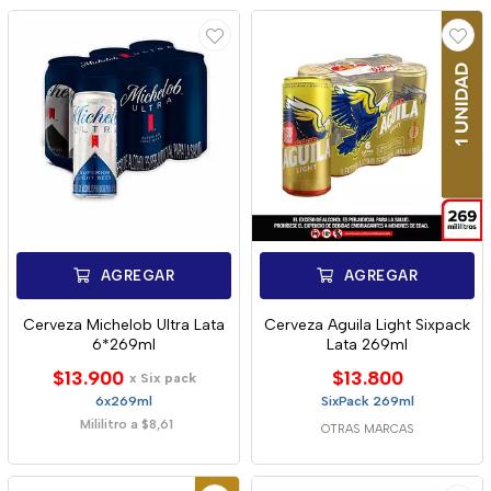
AGREGAR
AGREGAR
Cerveza Michelob Ultra Lata
Cerveza Aguila Light Sixpack
6*269ml
Lata 269ml
$13.900
$13.800
x Six pack
6x269ml
SixPack 269ml
Mililitro a $8,61
OTRAS MARCAS