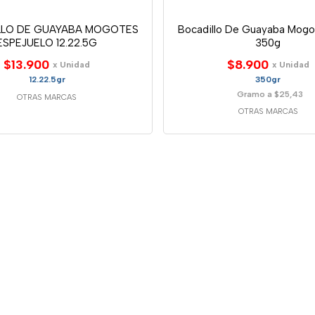
LLO DE GUAYABA MOGOTES
Bocadillo De Guayaba Mogo
ESPEJUELO 12.22.5G
350g
$13.900
$8.900
x Unidad
x Unidad
12.22.5gr
350gr
Gramo a $25,43
OTRAS MARCAS
OTRAS MARCAS