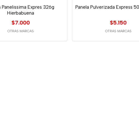
a Panelissima Expres 326g
Panela Pulverizada Express 5
Hierbabuena
$7.000
$5.150
OTRAS MARCAS
OTRAS MARCAS