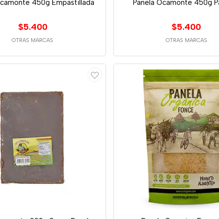
Ocamonte 450g Empastillada
Panela Ocamonte 450g P
$5.400
$5.400
OTRAS MARCAS
OTRAS MARCAS