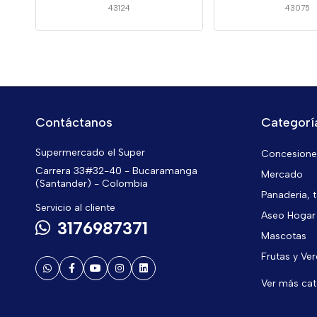
43124
43075
Contáctanos
Categorí
Supermercado el Super
Concesiones
Carrera 33#32-40 - Bucaramanga
Mercado
(Santander) - Colombia
Panaderia, t
Servicio al cliente
Aseo Hogar
3176987371
Mascotas
Frutas y Ve
Ver más ca