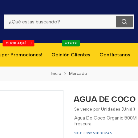
AGUA DE COCO ORGANIC 500ML
CLICK AQUÍ 👇🏻
⭐⭐⭐⭐⭐
úper Promociones!
Opinión Clientes
Contáctanos
Inicio
Mercado
AGUA DE COCO 
Se vende por
Unidades (Unid.)
Agua De Coco Organic 500Ml id
frescura.
SKU: 889568000246