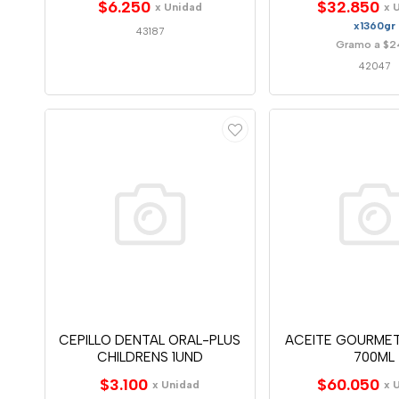
$6.250
$32.850
x Unidad
x 
x1360gr
43187
Gramo a $2
42047
CEPILLO DENTAL ORAL-PLUS
ACEITE GOURMET
CHILDRENS 1UND
700ML
$3.100
$60.050
x Unidad
x 