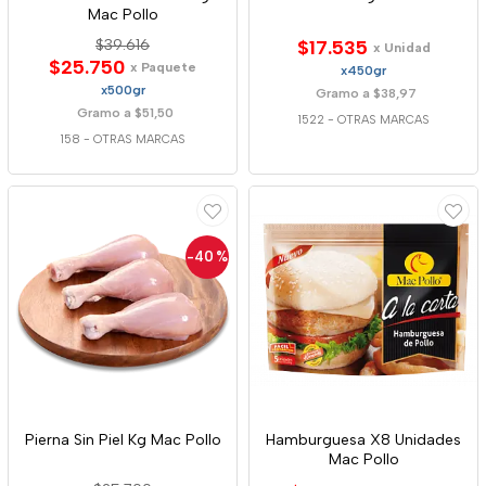
Mac Pollo
$39.616
$17.535
x Unidad
$25.750
x Paquete
x450gr
x500gr
Gramo a $38,97
Gramo a $51,50
1522
-
OTRAS MARCAS
158
-
OTRAS MARCAS
-40
%
Pierna Sin Piel Kg Mac Pollo
Hamburguesa X8 Unidades
Mac Pollo