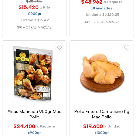
$25.700
$48.962
x Paquete
$15.420
x Kilo
x8 unidades
x1000gr
Unidad a $6.120,25
Gramo a $15,42
339
-
OTRAS MARCAS
391
-
OTRAS MARCAS
Alitas Marinada 900gr Mac
Pollo Entero Campesino Kg
Pollo
Mac Pollo
$24.400
$19.600
x Paquete
x Unidad
x900gr
x1000gr