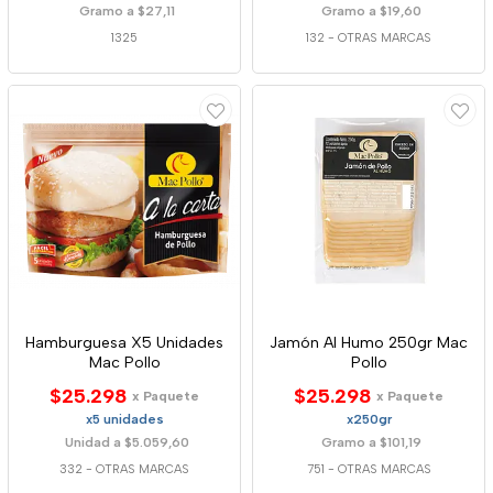
Gramo a $27,11
Gramo a $19,60
1325
132
-
OTRAS MARCAS
Hamburguesa X5 Unidades
Jamón Al Humo 250gr Mac
Mac Pollo
Pollo
$25.298
$25.298
x Paquete
x Paquete
x5 unidades
x250gr
Unidad a $5.059,60
Gramo a $101,19
332
-
OTRAS MARCAS
751
-
OTRAS MARCAS