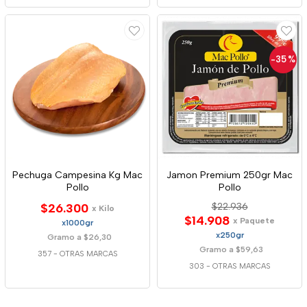
-35
%
Pechuga Campesina Kg Mac
Jamon Premium 250gr Mac
Pollo
Pollo
$26.300
$22.936
x Kilo
$14.908
x Paquete
x1000gr
x250gr
Gramo a $26,30
Gramo a $59,63
357
-
OTRAS MARCAS
303
-
OTRAS MARCAS