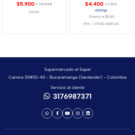
$5.900
$4.400
x Unidad
x Libra
x500gr
43254
Gramo a $8,80
396
-
OTRAS MARCAS
Supermercado el Super
Carrera 33#32-40 - Bucaramanga (Santander) - Colombia
Servicio al cliente
3176987371