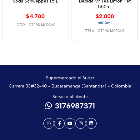
Soda Schweppes 1.5 L
Bebida Mr Tea Limón Pet
500ml
$4.700
$2.800
x500ml
12729
-
OTRAS MARCAS
11786
-
OTRAS MARCAS
Supermercado el Super
Carrera 33#32-40 - Bucaramanga (Santander) - Colombia
Servicio al cliente
3176987371