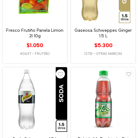
Fresco Frutiño Panela Limon
Gaseosa Schweppes Ginger
2l 10g
1.5 L
$1.050
$5.300
40637
-
FRUTIÑO
12731
-
OTRAS MARCAS