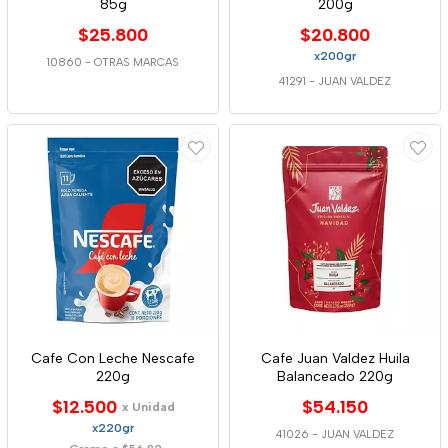
85g
200g
$25.800
$20.800
x200gr
10860
-
OTRAS MARCAS
41291
-
JUAN VALDEZ
Cafe Con Leche Nescafe
Cafe Juan Valdez Huila
220g
Balanceado 220g
$12.500
$54.150
x Unidad
x220gr
41026
-
JUAN VALDEZ