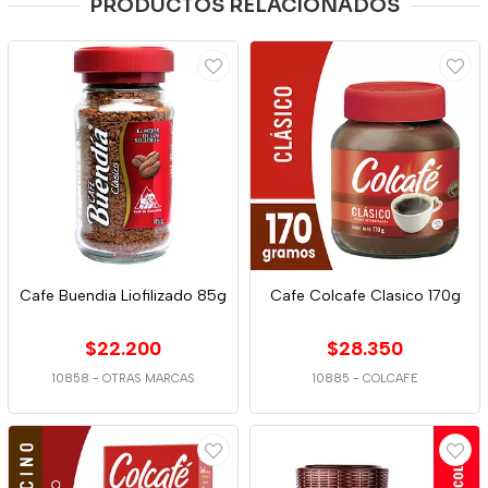
PRODUCTOS RELACIONADOS
Cafe Buendia Liofilizado 85g
Cafe Colcafe Clasico 170g
$22.200
$28.350
10858
-
OTRAS MARCAS
10885
-
COLCAFE