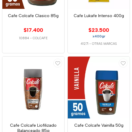
Cafe Colcafe Clasico 85g
Cafe Lukafe Intenso 400g
$17.400
$23.500
x400gr
10884
-
COLCAFE
41271
-
OTRAS MARCAS
Cafe Colcafe Liofilizado
Cafe Colcafe Vainilla 50g
Balanceado 85g