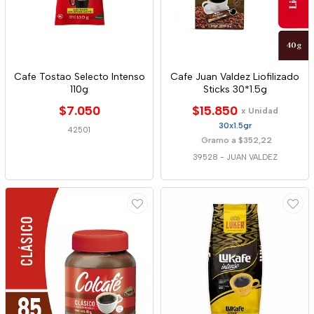
Cafe Tostao Selecto Intenso
Cafe Juan Valdez Liofilizado
110g
Sticks 30*1.5g
$7.050
$15.850
x Unidad
30x1.5gr
42501
Gramo a $352,22
39528
-
JUAN VALDEZ