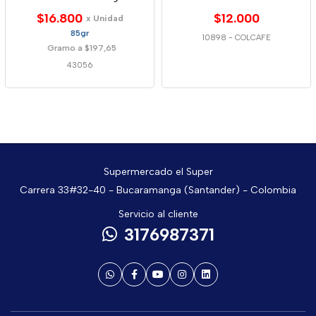
$16.800
$12.000
x Unidad
85gr
10898
-
COLCAFE
Gramo a $197,65
43056
Supermercado el Super
Carrera 33#32-40 - Bucaramanga (Santander) - Colombia
Servicio al cliente
3176987371