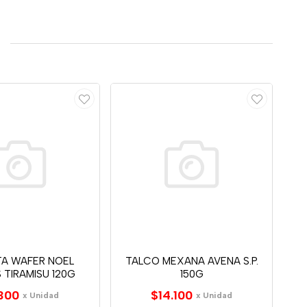
TA WAFER NOEL
TALCO MEXANA AVENA S.P.
S TIRAMISU 120G
150G
300
$14.100
x Unidad
x Unidad