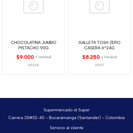
CHOCOLATINA JUMBO
GALLETA TOSH ZERO
PISTACHO 90G
CASERA 6*24G
$9.000
$8.250
x Unidad
x Unidad
43226
43217
Supermercado el Super
Carrera 33#32-40 - Bucaramanga (Santander) - Colombia
Servicio al cliente