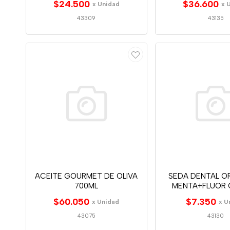
$24.500
$36.600
x Unidad
x 
43309
43135
ACEITE GOURMET DE OLIVA
SEDA DENTAL O
700ML
MENTA+FLUOR C
$60.050
$7.350
x Unidad
x U
43075
43130