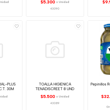
$5.300
$9.
Unidad
x Unidad
43090
RAL-PLUS
TOALLA HIGIENICA
Pepinillos 
.T. 30M
TENADISCREET 8 UND
$5.500
$32
nidad
x Unidad
43089
Gr