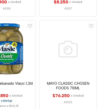
900
$8.250
x Unidad
x Unidad
43210
43217
Rebanado Vlasic 1,36l
MAYO CLASSIC CHOSEN
FOODS 710ML
.850
$76.250
x Unidad
x Unidad
x1360gr
43223
amo a $24,15