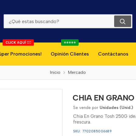
CHIA EN GRANO TOSH 250G
CLICK AQUÍ 👇🏻
⭐⭐⭐⭐⭐
úper Promociones!
Opinión Clientes
Contáctanos
Inicio
Mercado
CHIA EN GRANO
Se vende por
Unidades (Unid.)
Chia En Grano Tosh 250G ideal
frescura.
SKU: 7702085006689