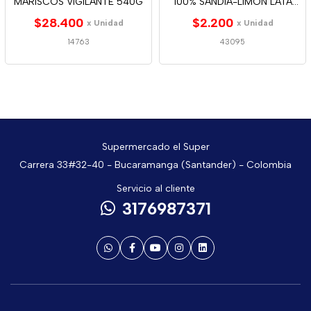
MARISCOS VIGILANTE 540G
100% SANDIA-LIMON LATA
310ML
$28.400
$2.200
x Unidad
x Unidad
14763
43095
Supermercado el Super
Carrera 33#32-40 - Bucaramanga (Santander) - Colombia
Servicio al cliente
3176987371