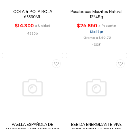
COLA & POLA ROJA
Pasabocas Maizitos Natural
6*330ML
12*45g
$14.300
$26.850
x Unidad
x Paquete
12x45gr
43206
Gramo a $49,72
43081
PAELLA ESPAÑOLA DE
BEBIDA ENERGIZANTE VIVE