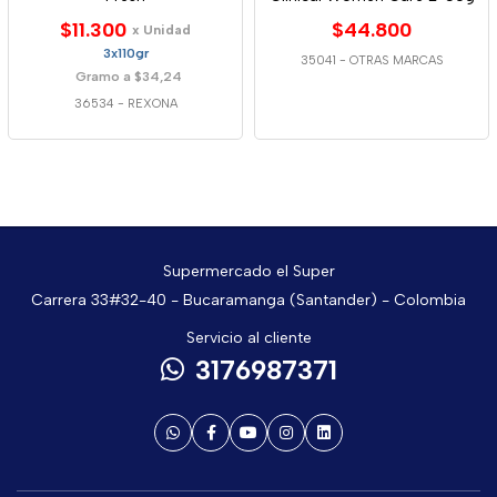
$11.300
$44.800
x Unidad
3x110gr
35041
-
OTRAS MARCAS
Gramo a $34,24
36534
-
REXONA
Supermercado el Super
Carrera 33#32-40 - Bucaramanga (Santander) - Colombia
Servicio al cliente
3176987371