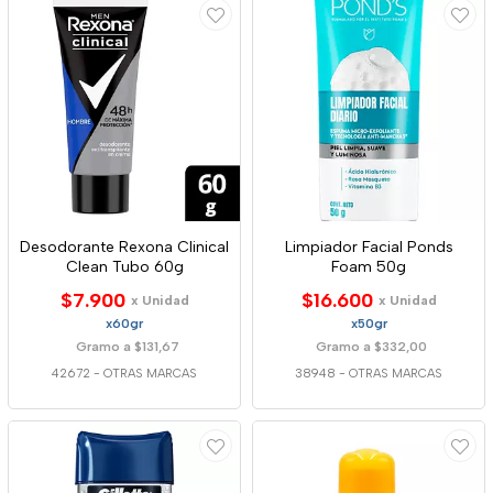
Desodorante Rexona Clinical
Limpiador Facial Ponds
Clean Tubo 60g
Foam 50g
$7.900
$16.600
x Unidad
x Unidad
x60gr
x50gr
Gramo a $131,67
Gramo a $332,00
42672
-
OTRAS MARCAS
38948
-
OTRAS MARCAS