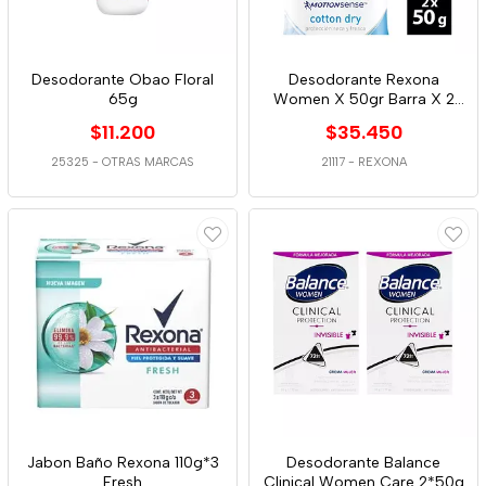
Desodorante Obao Floral
Desodorante Rexona
65g
Women X 50gr Barra X 2
Cotton Super Dto
$11.200
$35.450
25325
-
OTRAS MARCAS
21117
-
REXONA
Jabon Baño Rexona 110g*3
Desodorante Balance
Fresh
Clinical Women Care 2*50g