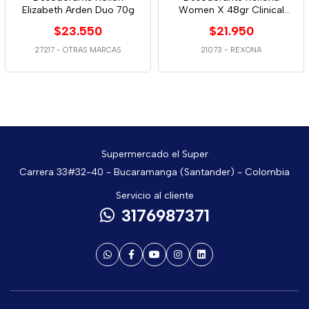
Elizabeth Arden Duo 70g
Women X 48gr Clinical
Clasico
$23.550
$21.950
27217
-
OTRAS MARCAS
21073
-
REXONA
Supermercado el Super
Carrera 33#32-40 - Bucaramanga (Santander) - Colombia
Servicio al cliente
3176987371