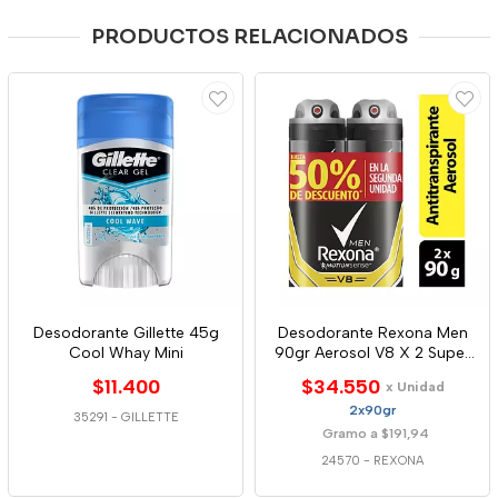
PRODUCTOS RELACIONADOS
Desodorante Gillette 45g
Desodorante Rexona Men
Cool Whay Mini
90gr Aerosol V8 X 2 Super
Oferta
$11.400
$34.550
x Unidad
2x90gr
35291
-
GILLETTE
Gramo a $191,94
24570
-
REXONA