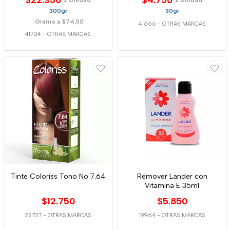
$22.350
$4.750
x Unidad
x Unidad
300gr
30gr
Gramo a $74,50
41666
-
OTRAS MARCAS
41704
-
OTRAS MARCAS
Tinte Coloriss Tono No 7.64
Remover Lander con
Vitamina E 35ml
$12.750
$5.850
22727
-
OTRAS MARCAS
19964
-
OTRAS MARCAS