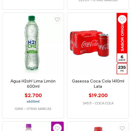
32909
-
OTRAS MARCAS
Agua H2oh! Lima Limón
Gaseosa Coca Cola 1410ml
600ml
Lata
$2.700
$19.200
x600ml
34571
-
COCA COLA
12841
-
OTRAS MARCAS