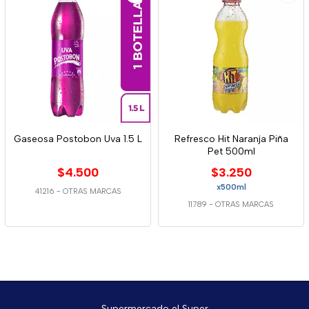
Gaseosa Postobon Uva 1.5 L
Refresco Hit Naranja Piña
Pet 500ml
$4.500
$3.250
x500ml
41216
-
OTRAS MARCAS
11789
-
OTRAS MARCAS
Supermercado el Super