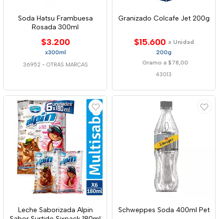
Soda Hatsu Frambuesa
Granizado Colcafe Jet 200g
Rosada 300ml
$3.200
$15.600
x Unidad
x300ml
200g
Gramo a $78,00
36952
-
OTRAS MARCAS
43013
Leche Saborizada Alpin
Schweppes Soda 400ml Pet
Sabor Surtido Sixpack 180ml