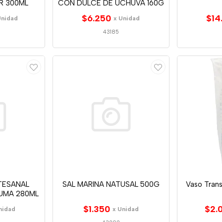
R 300ML
CON DULCE DE UCHUVA 160G
$6.250
$14
Unidad
x Unidad
43185
TESANAL
SAL MARINA NATUSAL 500G
Vaso Tran
UMA 280ML
$1.350
$2.
nidad
x Unidad