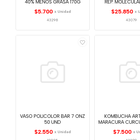
40% MENOS GRASA 170G
REP. MOLECULA
$5.700
$25.850
x Unidad
x 
43298
43079
VASO POLICOLOR BAR 7 ONZ
KOMBUCHA AR
50 UND
MARACURA CURC
$2.550
$7.500
x Unidad
x U