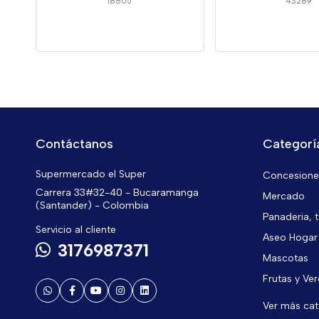
18805
43289
Contáctanos
Categorí
Supermercado el Super
Concesiones
Carrera 33#32-40 - Bucaramanga
Mercado
(Santander) - Colombia
Panaderia, t
Servicio al cliente
Aseo Hogar
3176987371
Mascotas
Frutas y Ve
Ver más ca