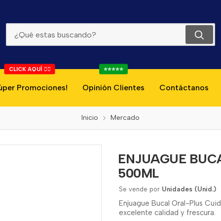
ENJUAGUE BUCAL ORAL-PLUS CUIDADO TOTAL 500ML
CLICK AQUÍ 👇🏻
⭐⭐⭐⭐⭐
úper Promociones!
Opinión Clientes
Contáctanos
Inicio
Mercado
ENJUAGUE BUCA
500ML
Se vende por
Unidades (Unid.)
Enjuague Bucal Oral-Plus Cuid
excelente calidad y frescura.