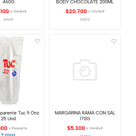
460G
BODY CHOCOLATE 200ML
.100
$20.700
x Unidad
x Unidad
43165
43102
sparente Tuc 9 Onz
MARGARINA RAMA CON SAL
25 Und
170G
000
$5.300
x Paquete
x Unidad
9 onzas