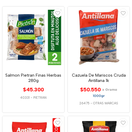
Salmon Pietran Finas Hierbas
Cazuela De Mariscos Cruda
280g
Antillana 1k
$45.300
$50.550
x Gramo
1000gr
40331
-
PIETRAN
26475
-
OTRAS MARCAS