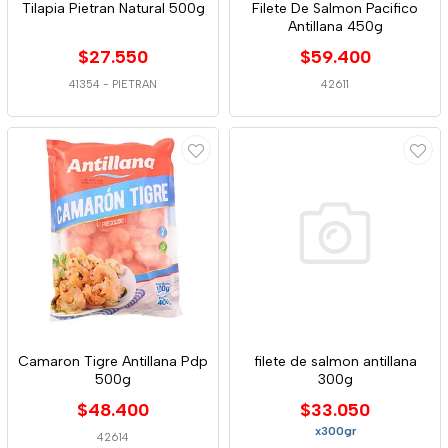
Tilapia Pietran Natural 500g
Filete De Salmon Pacifico
Antillana 450g
$27.550
$59.400
41354
-
PIETRAN
42611
Camaron Tigre Antillana Pdp
filete de salmon antillana
500g
300g
$48.400
$33.050
x300gr
42614