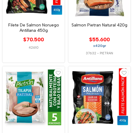
Filete De Salmon Noruego
Salmon Pietran Natural 420g
Antillana 450g
$70.500
$55.600
x420gr
42610
37632
-
PIETRAN