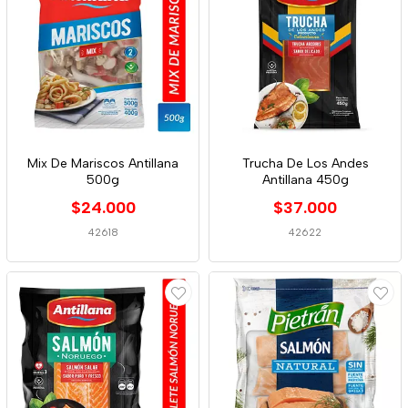
Mix De Mariscos Antillana
Trucha De Los Andes
500g
Antillana 450g
$24.000
$37.000
42618
42622