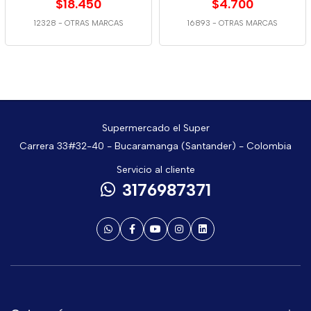
$18.450
$4.700
12328
-
OTRAS MARCAS
16893
-
OTRAS MARCAS
Supermercado el Super
Carrera 33#32-40 - Bucaramanga (Santander) - Colombia
Servicio al cliente
3176987371