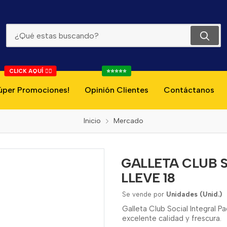
GALLETA CLUB SOCIAL INTEGRAL PAGUE 15 LLEVE 18
CLICK AQUÍ 👇🏻
⭐⭐⭐⭐⭐
úper Promociones!
Opinión Clientes
Contáctanos
Inicio
Mercado
GALLETA CLUB S
LLEVE 18
Se vende por
Unidades (Unid.)
Galleta Club Social Integral Pa
excelente calidad y frescura.