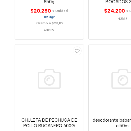
850g
BOCADOS 
$20.250
$24.200
x Unidad
x 
850gr
43163
Gramo a $23,82
43039
CHULETA DE PECHUGA DE
desodorante babar
POLLO BUCANERO 600G
c 50ml