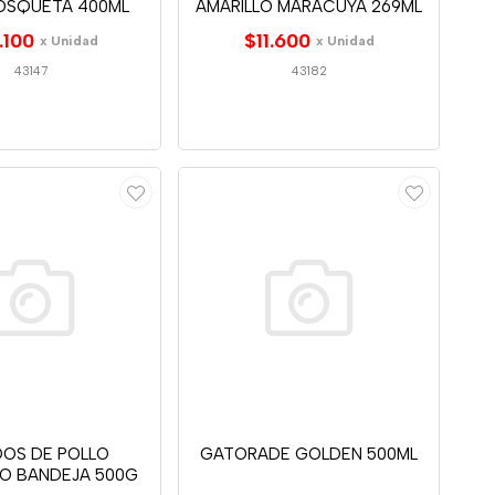
OSQUETA 400ML
AMARILLO MARACUYA 269ML
.100
$11.600
x Unidad
x Unidad
43147
43182
DOS DE POLLO
GATORADE GOLDEN 500ML
O BANDEJA 500G