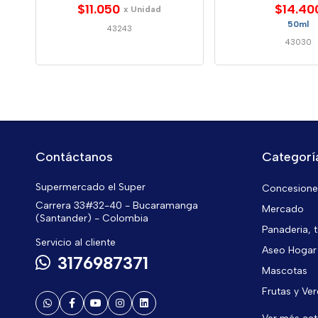
$11.050
$14.40
x Unidad
50ml
43243
43030
Contáctanos
Categorí
Supermercado el Super
Concesiones
Carrera 33#32-40 - Bucaramanga
Mercado
(Santander) - Colombia
Panaderia, t
Servicio al cliente
Aseo Hogar
3176987371
Mascotas
Frutas y Ve