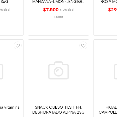
336G
MANZANA-LIMON-JENGIBRE
ROSA M
280ML
$7.500
$29
Unidad
x Unidad
43288
ia vitamina
SNACK QUESO TILSIT F.H.
HIGA
DESHIDRATADO ALPINA 23G
CAMPOLL