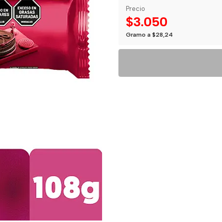
Precio
$3.050
Gramo a $28,24