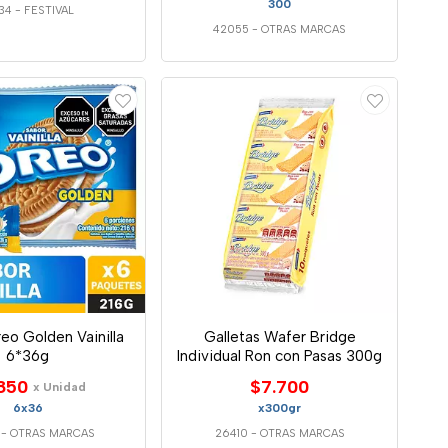
300
34
-
FESTIVAL
42055
-
OTRAS MARCAS
reo Golden Vainilla
Galletas Wafer Bridge
6*36g
Individual Ron con Pasas 300g
850
$7.700
x Unidad
6x36
x300gr
-
OTRAS MARCAS
26410
-
OTRAS MARCAS