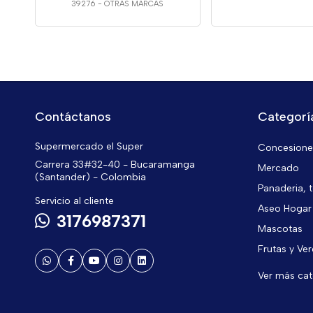
39276
-
OTRAS MARCAS
Contáctanos
Categorí
Supermercado el Super
Concesiones
Carrera 33#32-40 - Bucaramanga
Mercado
(Santander) - Colombia
Panaderia, t
Servicio al cliente
Aseo Hogar
3176987371
Mascotas
Frutas y Ve
Ver más ca