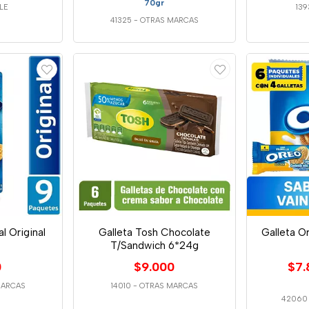
70gr
LE
139
41325
-
OTRAS MARCAS
l Original
Galleta Tosh Chocolate
Galleta O
T/Sandwich 6*24g
0
$9.000
$7.
MARCAS
14010
-
OTRAS MARCAS
42060