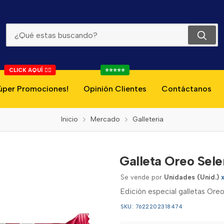
Galleta Oreo Selena Gomez 108g
CLICK AQUÍ 👇🏻
⭐⭐⭐⭐⭐
úper Promociones!
Opinión Clientes
Contáctanos
Inicio
Mercado
Galleteria
Galleta Oreo Sel
Se vende por
Unidades (Unid.)
Edición especial galletas Oreo
SKU: 7622202318474