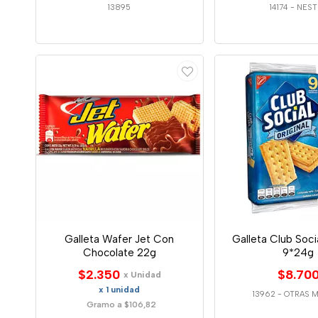
13895
14174
-
NEST
Galleta Wafer Jet Con
Galleta Club Socia
Chocolate 22g
9*24g
$2.350
$8.70
x Unidad
x 1 unidad
13962
-
OTRAS 
Gramo a $106,82