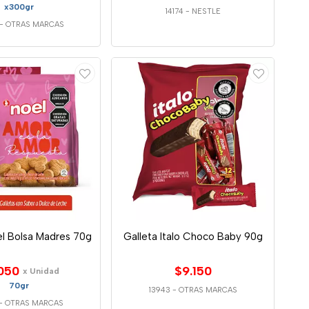
x300gr
14174
-
NESTLE
-
OTRAS MARCAS
el Bolsa Madres 70g
Galleta Italo Choco Baby 90g
050
$9.150
x Unidad
70gr
13943
-
OTRAS MARCAS
-
OTRAS MARCAS