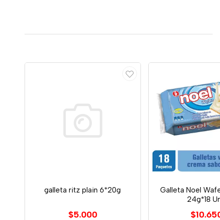
galleta ritz plain 6*20g
Galleta Noel Wafer
24g*18 U
$5.000
$10.65