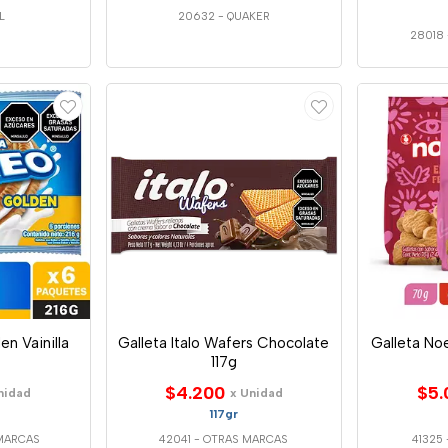
L
20632
-
QUAKER
28018
n Vainilla
Galleta Italo Wafers Chocolate
Galleta No
117g
$4.200
$5.
nidad
x Unidad
117gr
MARCAS
42041
-
OTRAS MARCAS
41325