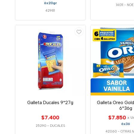
6x20gr
14011
-
NOE
42981
Galleta Ducales 9*27g
Galleta Oreo Golde
6*36g
$7.400
$7.850
x U
6x36
25290
-
DUCALES
42060
-
OTRAS 