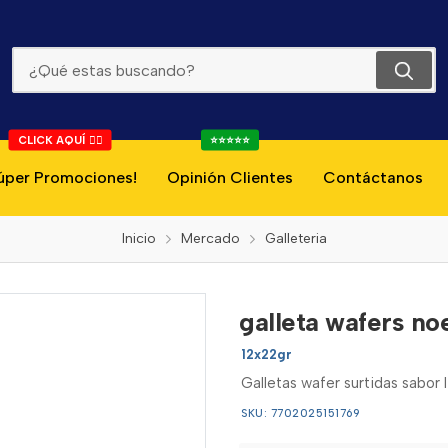
Galleta Wafers Noel Limon Vainilla 12*22g
CLICK AQUÍ 👇🏻
⭐⭐⭐⭐⭐
úper Promociones!
Opinión Clientes
Contáctanos
Inicio
Mercado
Galleteria
galleta wafers noe
12x22gr
Galletas wafer surtidas sabor l
SKU: 7702025151769