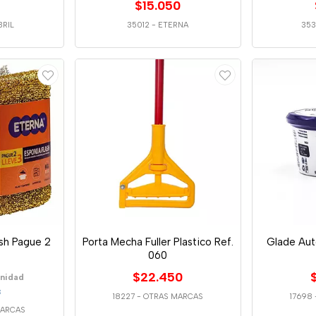
$15.050
BRIL
35012
-
ETERNA
353
ash Pague 2
Porta Mecha Fuller Plastico Ref.
Glade Au
060
$22.450
Unidad
3
18227
-
OTRAS MARCAS
17698
MARCAS