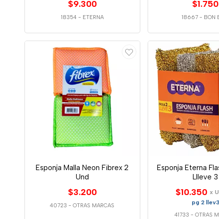
$9.300
$1.750
18354
-
ETERNA
18667
-
BON 
Esponja Malla Neon Fibrex 2
Esponja Eterna Fl
Und
Llleve 3
$3.200
$10.350
x 
pg 2 llev
40723
-
OTRAS MARCAS
41733
-
OTRAS 