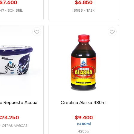
$7.600
$6.850
47
-
BON BRIL
18588
-
TASK
to Repuesto Acqua
Creolina Alaska 480ml
$24.250
$9.400
x480ml
-
OTRAS MARCAS
42856