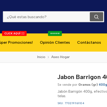
Jabon Barrigon 400g
CLICK AQUÍ 👇🏻
⭐⭐⭐⭐⭐
úper Promociones!
Opinión Clientes
Contáctanos
Inicio
Aseo Hogar
Jabon Barrigon 
Se vende por
Gramos (gr)
400g
Jabón Barrigón 400g, efectivo
telas.
SKU: 7702191161104