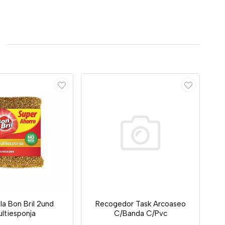
lla Bon Bril 2und
Recogedor Task Arcoaseo
ltiesponja
C/Banda C/Pvc