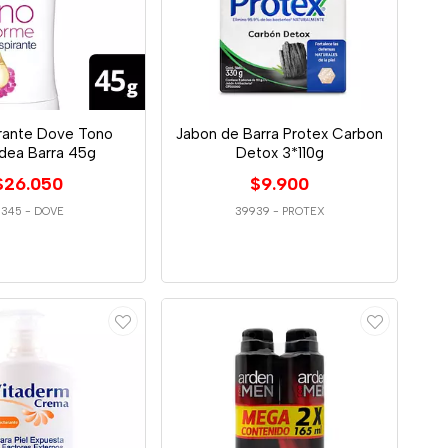
ante Dove Tono
Jabon de Barra Protex Carbon
dea Barra 45g
Detox 3*110g
$26.050
$9.900
1345
-
DOVE
39939
-
PROTEX