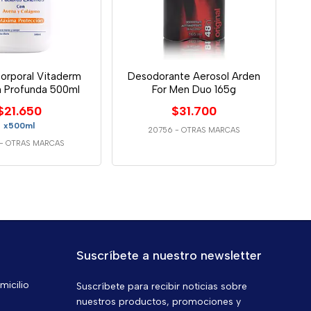
orporal Vitaderm
Desodorante Aerosol Arden
n Profunda 500ml
For Men Duo 165g
$21.650
$31.700
x500ml
20756
-
OTRAS MARCAS
-
OTRAS MARCAS
Suscríbete a nuestro newsletter
micilio
Suscríbete para recibir noticias sobre
nuestros productos, promociones y