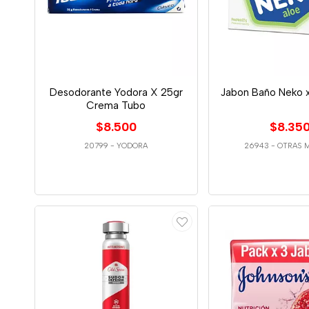
Desodorante Yodora X 25gr
Jabon Baño Neko x
Crema Tubo
$8.500
$8.35
20799
-
YODORA
26943
-
OTRAS 