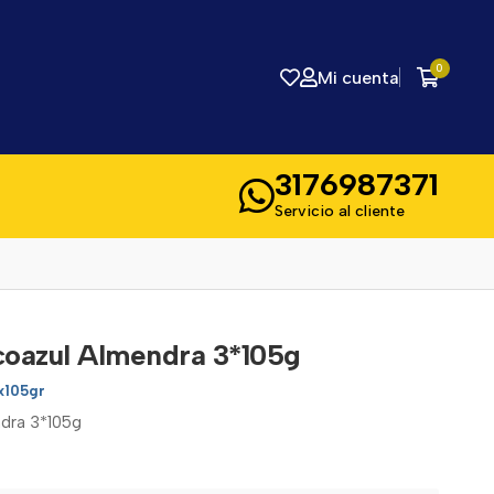
0
Mi cuenta
3176987371
Servicio al cliente
oazul Almendra 3*105g
x105gr
dra 3*105g