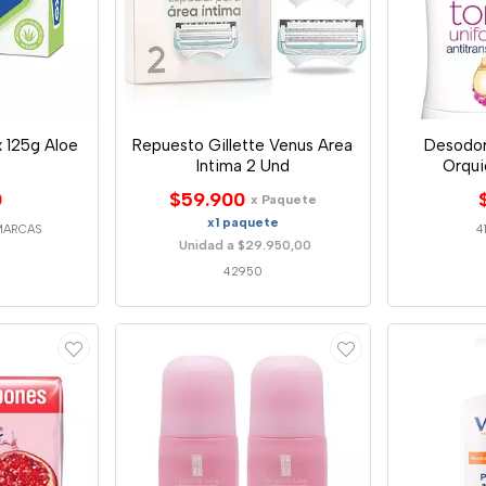
 125g Aloe
Repuesto Gillette Venus Area
Desodor
Intima 2 Und
Orqui
0
$59.900
x Paquete
x1 paquete
MARCAS
4
Unidad a $29.950,00
42950