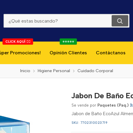
Jabon De Baño Ecoazul Almendra 3*105g
CLICK AQUÍ 👇🏻
⭐⭐⭐⭐⭐
úper Promociones!
Opinión Clientes
Contáctanos
Inicio
Higiene Personal
Cuidado Corporal
Jabon De Baño Ec
Se vende por
Paquetes (Paq.)
3
Jabon de Baño EcoAzul Almen
SKU: 7702310023719