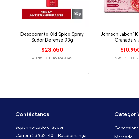
Desodorante Old Spice Spray
Johnson Jabon 11
Sudor Defense 93g
Granada y 
$23.650
$10.95
40915
-
OTRAS MARCAS
27507
-
JOHN
Contáctanos
Categorí
Supermercado el Super
Concesiones
Carrera 33#32-40 - Bucaramanga
Mercado