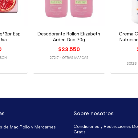
0g*3pr Esp
Desodorante Rollon Elizabeth
Crema C
Uva
Arden Duo 70g
Nutricio
0
$23.550
SON
27217
-
OTRAS MARCAS
30128
as
Sobre nosotros
Condiciones y Restricciones Do
 de Mac Pollo y Mercarnes
Gratis