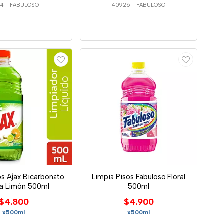
64
-
FABULOSO
40926
-
FABULOSO
os Ajax Bicarbonato
Limpia Pisos Fabuloso Floral
ja Limón 500ml
500ml
$4.800
$4.900
x500ml
x500ml