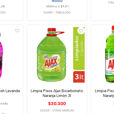
1500ml
174
8,08
Mililitro a $9,87
LOSO
36489
-
FABULOSO
esh Lavanda
Limpia Pisos Ajax Bicarbonato
Limpia Pis
Naranja Limón 3l
Naran
$30.300
otella
30265
-
OTRAS MARCAS