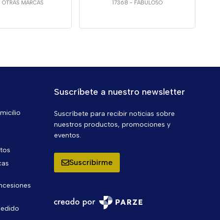
-
OTRAS MARCAS
17368
-
FABULOSO
Suscríbete a nuestro newsletter
micilio
Suscríbete para recibir noticias sobre
nuestros productos, promociones y
eventos.
ntos
Suscribirme
cas
oncesiones
pedido