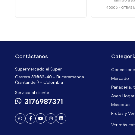
Mililitro a $
40306
-
OTRAS 
Contáctanos
Categorí
Supermercado el Super
Concesiones
Carrera 33#32-40 - Bucaramanga
Mercado
(Santander) - Colombia
Panaderia, t
Servicio al cliente
Aseo Hogar
3176987371
Mascotas
Frutas y Ve
Ver más ca