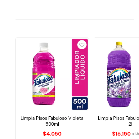
Limpia Pisos Fabuloso Violeta
Limpia Pisos Fabul
500ml
2l
$4.050
$16.150
x U