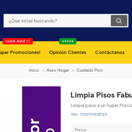
Limpia Pisos Fabuloso Lavanda 1l
CLICK AQUÍ 👇🏻
⭐⭐⭐⭐⭐
úper Promociones!
Opinión Clientes
Contáctanos
Inicio
Aseo Hogar
Cuidado Piso
Limpia Pisos Fabu
Limpia pisos a un Super Prec
SKU: 7702010225123
Precio