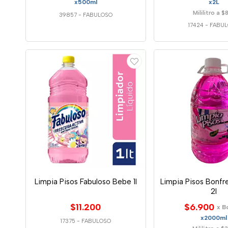
x500ml
x2L
Mililitro a $
39857
-
FABULOSO
17424
-
FABU
Limpia Pisos Fabuloso Bebe 1l
Limpia Pisos Bonfr
2l
$11.200
$6.900
x B
x2000ml
17375
-
FABULOSO