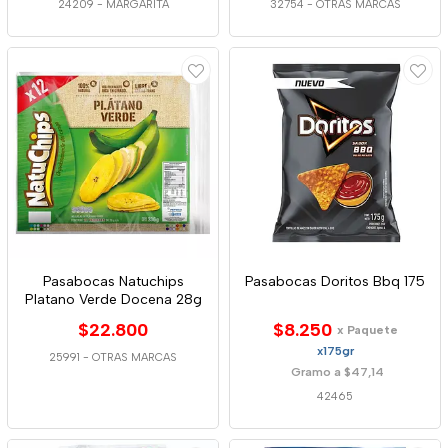
24209
-
MARGARITA
32754
-
OTRAS MARCAS
Pasabocas Natuchips
Pasabocas Doritos Bbq 175
Platano Verde Docena 28g
$22.800
$8.250
x Paquete
x175gr
25991
-
OTRAS MARCAS
Gramo a $47,14
42465