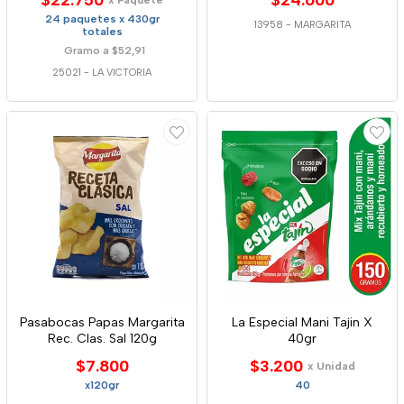
$22.750
$24.600
x Paquete
24 paquetes x 430gr
13958
-
MARGARITA
totales
Gramo a $52,91
25021
-
LA VICTORIA
Pasabocas Papas Margarita
La Especial Mani Tajin X
Rec. Clas. Sal 120g
40gr
$7.800
$3.200
x Unidad
x120gr
40