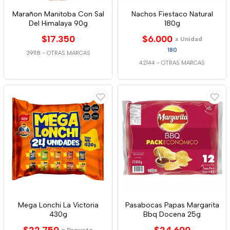
Marañon Manitoba Con Sal
Nachos Fiestaco Natural
Del Himalaya 90g
180g
$17.350
$6.000
x Unidad
180
39118
-
OTRAS MARCAS
42144
-
OTRAS MARCAS
Mega Lonchi La Victoria
Pasabocas Papas Margarita
430g
Bbq Docena 25g