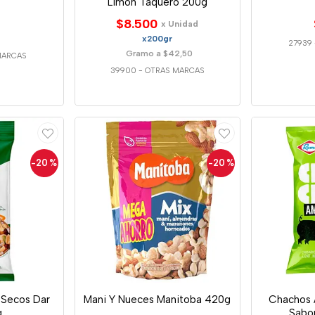
Limon Taquero 200g
$8.500
x Unidad
x200gr
27939
Gramo a $42,50
MARCAS
39900
-
OTRAS MARCAS
-20
%
-20
%
 Secos Dar
Mani Y Nueces Manitoba 420g
Chachos 
g
Sabo