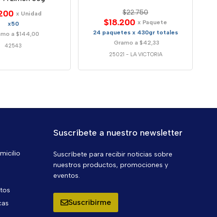
200
$22.750
x Unidad
$18.200
x Paquete
x50
24 paquetes x 430gr totales
mo a $144,00
Gramo a $42,33
42543
25021
-
LA VICTORIA
Suscríbete a nuestro newsletter
micilio
Suscríbete para recibir noticias sobre
nuestros productos, promociones y
eventos.
ntos
Suscribirme
cas