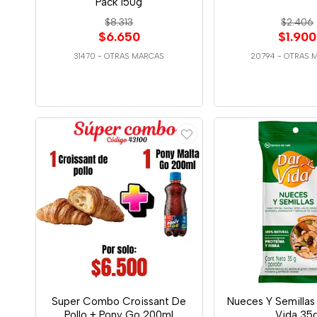
Pack 150g
$8.313
$2.406
$6.650
$1.900
31470
-
OTRAS MARCAS
20794
-
OTRAS 
Super Combo Croissant De
Nueces Y Semillas
Pollo + Pony Go 200ml
Vida 35