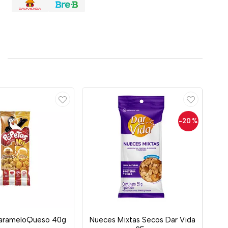
-20
%
arameloQueso 40g
Nueces Mixtas Secos Dar Vida