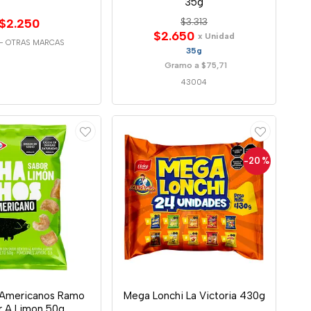
35g
$2.250
$3.313
$2.650
x Unidad
-
OTRAS MARCAS
35g
Gramo a $75,71
43004
-20
%
Americanos Ramo
Mega Lonchi La Victoria 430g
r A Limon 50g