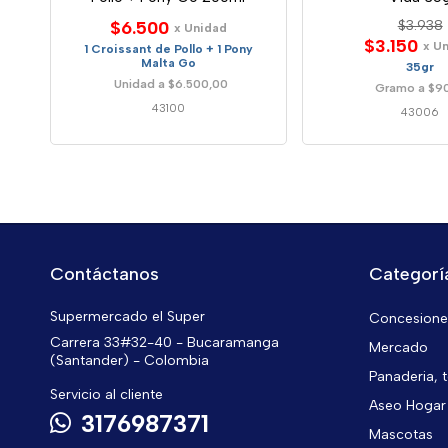
$6.500
$3.938
x Unidad
$3.150
x U
1 Croissant de Pollo + 1 Pony
Malta Go
35gr
Unidad a $6.500,00
Gramo a $9
43100
43006
Contáctanos
Categorí
Supermercado el Super
Concesiones
Carrera 33#32-40 - Bucaramanga
Mercado
(Santander) - Colombia
Panaderia, t
Servicio al cliente
Aseo Hogar
3176987371
Mascotas