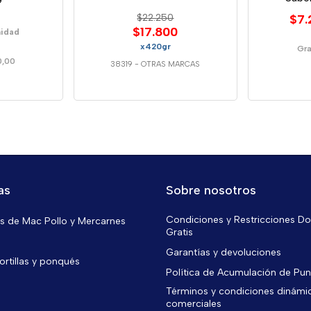
$22.250
$7.
$17.800
nidad
x420gr
Gra
0,00
38319
-
OTRAS MARCAS
as
Sobre nosotros
Condiciones y Restricciones Do
 de Mac Pollo y Mercarnes
Gratis
Garantías y devoluciones
ortillas y ponqués
Política de Acumulación de Pu
Términos y condiciones dinámi
comerciales