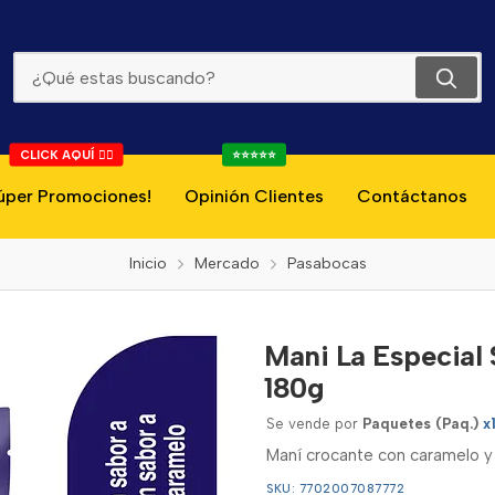
Mani La Especial Snack De Pelicula Caramelo Y Sal 180g
CLICK AQUÍ 👇🏻
⭐⭐⭐⭐⭐
úper Promociones!
Opinión Clientes
Contáctanos
Inicio
Mercado
Pasabocas
Mani La Especial 
180g
Se vende por
Paquetes (Paq.)
x
Maní crocante con caramelo y s
SKU: 7702007087772