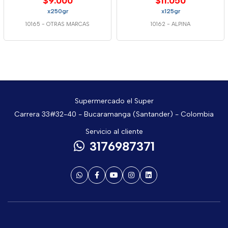
$9.000
$11.050
x250gr
x125gr
10165
-
OTRAS MARCAS
10162
-
ALPINA
Supermercado el Super
Carrera 33#32-40 - Bucaramanga (Santander) - Colombia
Servicio al cliente
3176987371