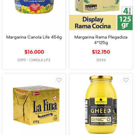
Margarina Canola Life 454g
Margarina Rama Plegadiza
4*125g
$16.000
$12.150
10199
-
CANOLA LIFE
21656