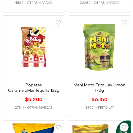
41165
-
OTRAS MARCAS
32282
-
OTRAS MARCAS
Popetas
Mani Moto Frito Lay Limón
CarameloMantequilla 132g
170g
$5.200
$6.150
27941
-
OTRAS MARCAS
34451
-
FRITO LAY