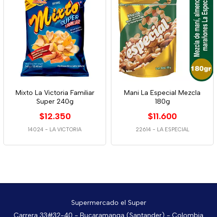
Mixto La Victoria Familiar
Mani La Especial Mezcla
Super 240g
180g
$12.350
$11.600
14024
-
LA VICTORIA
22614
-
LA ESPECIAL
Supermercado el Super
Carrera 33#32-40 - Bucaramanga (Santander) - Colombia