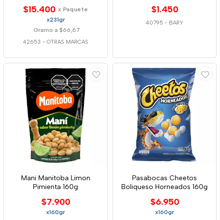
$15.400
$1.450
x Paquete
x231gr
40795
-
BARY
Gramo a $66,67
42653
-
OTRAS MARCAS
Mani Manitoba Limon
Pasabocas Cheetos
Pimienta 160g
Boliqueso Horneados 160g
$7.900
$6.950
x160gr
x160gr