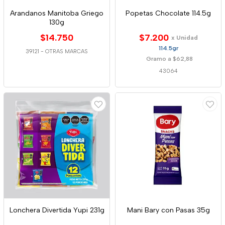
Arandanos Manitoba Griego
Popetas Chocolate 114.5g
130g
$14.750
$7.200
x Unidad
114.5gr
39121
-
OTRAS MARCAS
Gramo a $62,88
43064
Lonchera Divertida Yupi 231g
Mani Bary con Pasas 35g