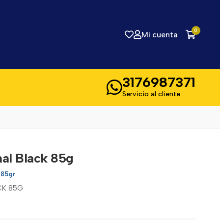
0
Mi cuenta
3176987371
Servicio al cliente
nal Black 85g
x85gr
CK 85G