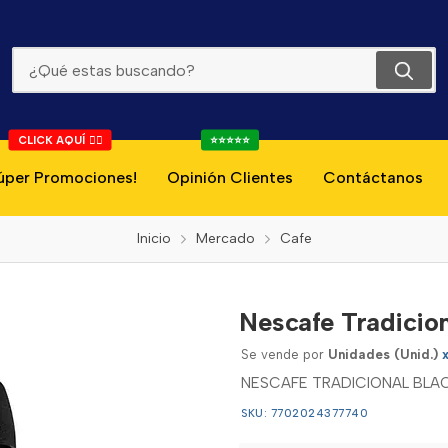
Nescafe Tradicional Black 85g
CLICK AQUÍ 👇🏻
⭐⭐⭐⭐⭐
úper Promociones!
Opinión Clientes
Contáctanos
Inicio
Mercado
Cafe
Nescafe Tradicio
Se vende por
Unidades (Unid.)
NESCAFE TRADICIONAL BLA
SKU: 7702024377740