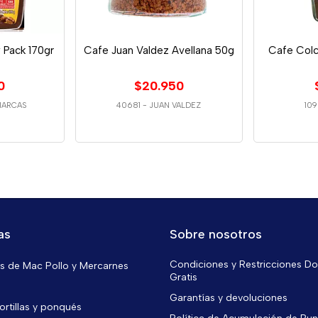
 Pack 170gr
Cafe Juan Valdez Avellana 50g
Cafe Col
0
$20.950
MARCAS
40681
-
JUAN VALDEZ
109
as
Sobre nosotros
Condiciones y Restricciones Do
 de Mac Pollo y Mercarnes
Gratis
Garantías y devoluciones
ortillas y ponqués