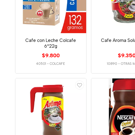
Cafe con Leche Colcafe
Cafe Aroma Sol
6*22g
$9.800
$9.35
40501
-
COLCAFE
10890
-
OTRAS 