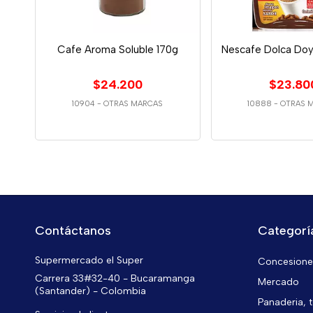
Cafe Aroma Soluble 170g
Nescafe Dolca Doy
$24.200
$23.80
10904
-
OTRAS MARCAS
10888
-
OTRAS 
Contáctanos
Categorí
Supermercado el Super
Concesiones
Carrera 33#32-40 - Bucaramanga
Mercado
(Santander) - Colombia
Panaderia, t