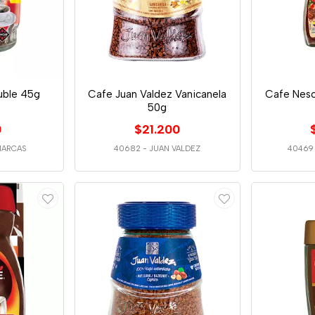
uble 45g
Cafe Juan Valdez Vanicanela
Cafe Nesc
50g
0
$21.200
MARCAS
40682
-
JUAN VALDEZ
40469