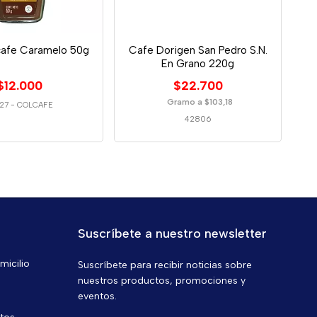
cafe Caramelo 50g
Cafe Dorigen San Pedro S.N.
En Grano 220g
$12.000
$22.700
Gramo a $103,18
27
-
COLCAFE
42806
Suscríbete a nuestro newsletter
micilio
Suscríbete para recibir noticias sobre
nuestros productos, promociones y
eventos.