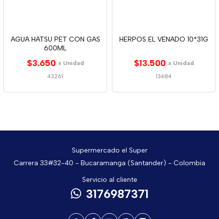
AGUA HATSU PET CON GAS
HERPOS EL VENADO 10*31G
600ML
$3.650
$13.500
x Unidad
x Unidad
43261
13484
Supermercado el Super
Carrera 33#32-40 - Bucaramanga (Santander) - Colombia
Servicio al cliente
3176987371