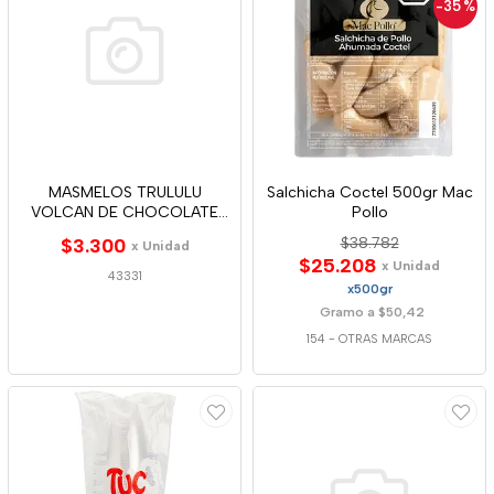
-35
%
MASMELOS TRULULU
Salchicha Coctel 500gr Mac
VOLCAN DE CHOCOLATE
Pollo
54G
$3.300
$38.782
x Unidad
$25.208
x Unidad
43331
x500gr
Gramo a $50,42
154
-
OTRAS MARCAS