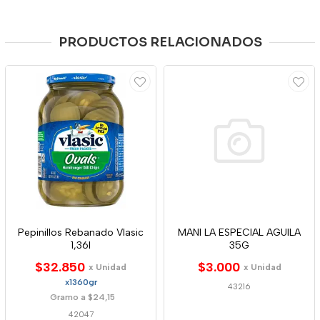
PRODUCTOS RELACIONADOS
Pepinillos Rebanado Vlasic
MANI LA ESPECIAL AGUILA
1,36l
35G
$32.850
$3.000
x Unidad
x Unidad
x1360gr
43216
Gramo a $24,15
42047