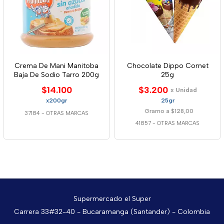
Crema De Mani Manitoba
Chocolate Dippo Cornet
Baja De Sodio Tarro 200g
25g
$14.100
$3.200
x Unidad
x200gr
25gr
Gramo a $128,00
37184
-
OTRAS MARCAS
41857
-
OTRAS MARCAS
Supermercado el Super
Carrera 33#32-40 - Bucaramanga (Santander) - Colombia