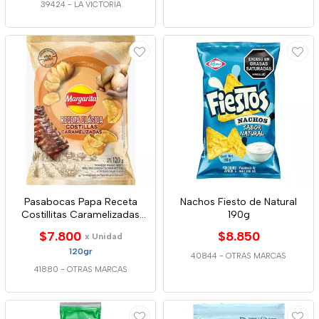
39424
-
LA VICTORIA
Pasabocas Papa Receta
Nachos Fiesto de Natural
Costillitas Caramelizadas
190g
120g
$7.800
$8.850
x Unidad
120gr
40844
-
OTRAS MARCAS
41880
-
OTRAS MARCAS