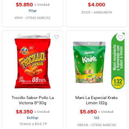
$5.850
$4.000
x Unidad
90gr
35301
-
MARGARITA
41941
-
OTRAS MARCAS
Trocillo Sabor Pollo La
Mani La Especial Kraks
Victoria 8*30g
Limón 132g
$8.350
$5.650
x Unidad
x Unidad
8x30gr
132
Gramo a $34,79
38568
-
OTRAS MARCAS