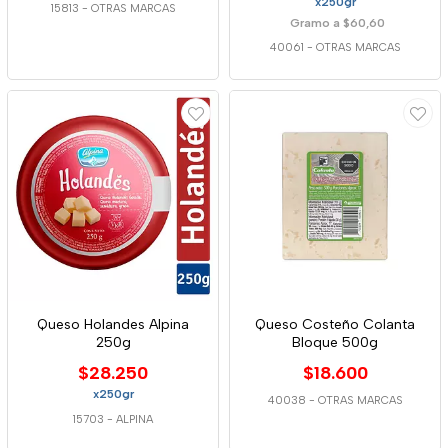
x250gr
15813
-
OTRAS MARCAS
Gramo a $60,60
40061
-
OTRAS MARCAS
Queso Holandes Alpina
Queso Costeño Colanta
250g
Bloque 500g
$28.250
$18.600
x250gr
40038
-
OTRAS MARCAS
15703
-
ALPINA