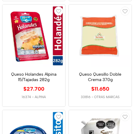
Queso Holandes Alpina
Queso Quesillo Doble
15/Tajadas 282g
Crema 370g
$27.700
$11.650
16374
-
ALPINA
33816
-
OTRAS MARCAS