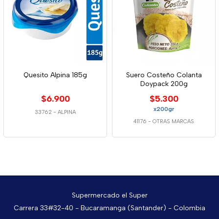
Quesito Alpina 185g
Suero Costeño Colanta
Doypack 200g
$6.900
$5.300
x200gr
33762
-
ALPINA
41176
-
OTRAS MARCAS
Supermercado el Super
Carrera 33#32-40 - Bucaramanga (Santander) - Colombia