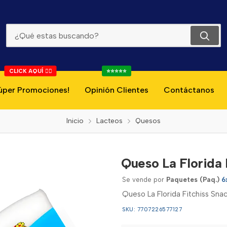
Queso La Florida Fitchiss Snack 6*30g
CLICK AQUÍ 👇🏻
⭐⭐⭐⭐⭐
úper Promociones!
Opinión Clientes
Contáctanos
Inicio
Lacteos
Quesos
Queso La Florida 
Se vende por
Paquetes (Paq.)
6
Queso La Florida Fitchiss Sna
SKU: 7707226577127