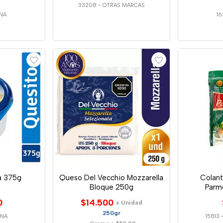
33208
-
OTRAS MARCAS
INA
16
a 375g
Queso Del Vecchio Mozzarella
Colan
Bloque 250g
Parm
0
$14.500
x Unidad
250gr
INA
15813