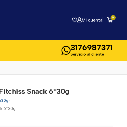
0
Mi cuenta
3176987371
Servicio al cliente
Fitchiss Snack 6*30g
x30gr
ck 6*30g