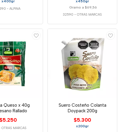
x400gr
x450gr
Gramo a $69,56
390
-
ALPINA
32590
-
OTRAS MARCAS
ta Queso x 40g
Suero Costeño Colanta
esano Rallado
Doypack 200g
$5.250
$5.300
x200gr
-
OTRAS MARCAS