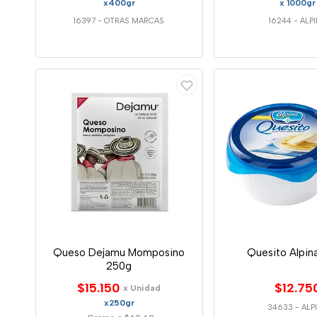
x400gr
x 1000gr
16397
-
OTRAS MARCAS
16244
-
ALP
Queso Dejamu Momposino
Quesito Alpin
250g
$15.150
$12.75
x Unidad
x250gr
34633
-
ALP