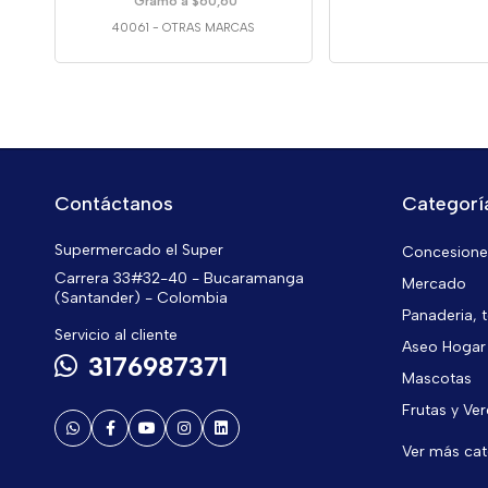
Gramo a $60,60
40061
-
OTRAS MARCAS
Contáctanos
Categorí
Supermercado el Super
Concesiones
Carrera 33#32-40 - Bucaramanga
Mercado
(Santander) - Colombia
Panaderia, t
Servicio al cliente
Aseo Hogar
3176987371
Mascotas
Frutas y Ve
Ver más ca