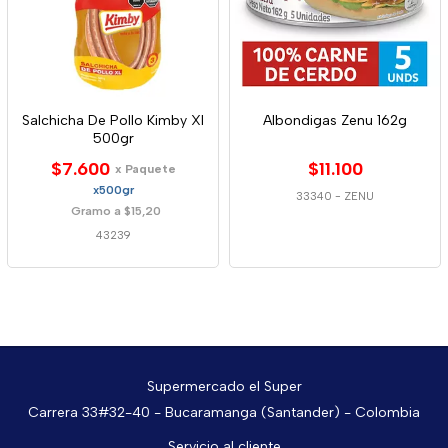
Salchicha De Pollo Kimby Xl
Albondigas Zenu 162g
500gr
$7.600
$11.100
x Paquete
x500gr
33340
-
ZENU
Gramo a $15,20
43239
Supermercado el Super
Carrera 33#32-40 - Bucaramanga (Santander) - Colombia
Servicio al cliente