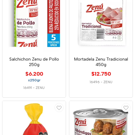
Salchichon Zenu de Pollo
Mortadela Zenu Tradicional
250g
450g
$6.200
$12.750
x250gr
16496
-
ZENU
16491
-
ZENU