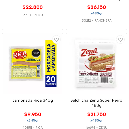
$22.800
$26.150
x480gr
16518
-
ZENU
30212
-
RANCHERA
Jamonada Rica 345g
Salchicha Zenu Super Perro
480g
$9.950
$21.750
x345gr
x480gr
40851
-
RICA
16694
-
ZENU