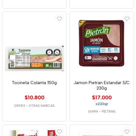
Tocineta Colanta 150g
Jamon Pietran Estandar S/C
230g
$10.800
$17.000
x230gr
28983
-
OTRAS MARCAS
16494
-
PIETRAN