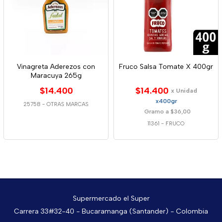
Vinagreta Aderezos con
Fruco Salsa Tomate X 400gr
Maracuya 265g
$14.400
$14.400
x Unidad
x400gr
25758
-
OTRAS MARCAS
Gramo a $36,00
11361
-
FRUCO
Supermercado el Super
Carrera 33#32-40 - Bucaramanga (Santander) - Colombia