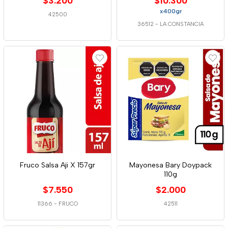
$3.200
$10.300
x400gr
42500
36512
-
LA CONSTANCIA
Fruco Salsa Aji X 157gr
Mayonesa Bary Doypack
110g
$7.550
$2.000
11366
-
FRUCO
42511