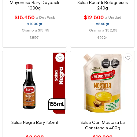
Mayonesa Bary Doypack
Salsa Bucatti Bologneses
1000g
240g
$15.450
$12.500
x DoyPack
x Unidad
x 1000gr
x240gr
Gramo a $15,45
Gramo a $52,08
38591
42924
Salsa Negra Bary 155ml
Salsa Con Mostaza La
Constancia 400g