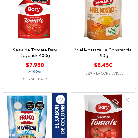
Salsa de Tomate Bary
Miel Mostaza La Constancia
Doypack 400g
190g
$7.950
$8.450
x400gr
11589
-
LA CONSTANCIA
38594
-
BARY