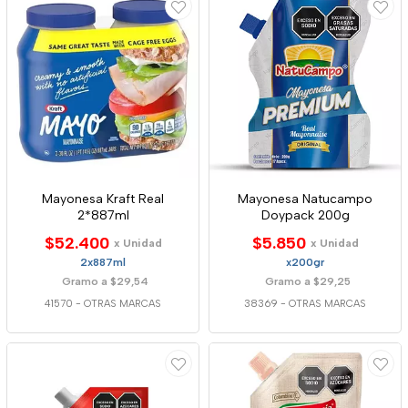
Mayonesa Kraft Real
Mayonesa Natucampo
2*887ml
Doypack 200g
$52.400
$5.850
x Unidad
x Unidad
2x887ml
x200gr
Gramo a $29,54
Gramo a $29,25
41570
-
OTRAS MARCAS
38369
-
OTRAS MARCAS