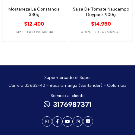
Mostaneza La Constancia
Salsa De Tomate Naucampo
380g
Doypack 900g
$12.400
$14.950
11453
-
LA CONSTANCIA
40190
-
OTRAS MARCAS
Supermercado el Super
Carrera 33#32-40 - Bucaramanga (Santander) - Colombia
Servicio al cliente
3176987371