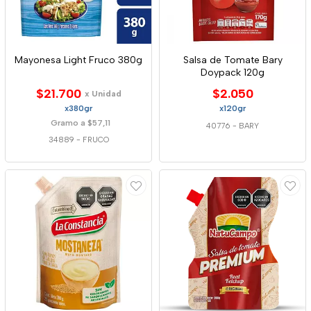
Mayonesa Light Fruco 380g
Salsa de Tomate Bary
Doypack 120g
$21.700
$2.050
x Unidad
x380gr
x120gr
Gramo a $57,11
40776
-
BARY
34889
-
FRUCO