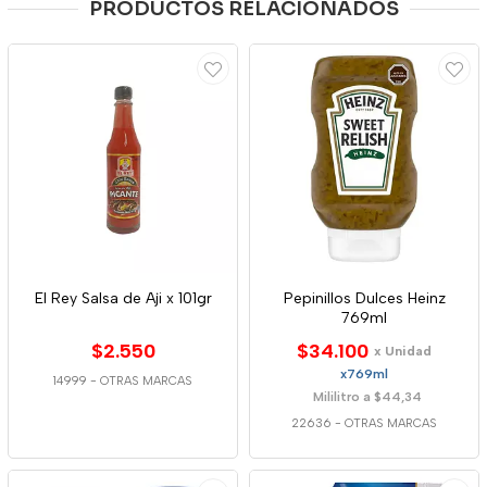
PRODUCTOS RELACIONADOS
El Rey Salsa de Aji x 101gr
Pepinillos Dulces Heinz
769ml
$2.550
$34.100
x Unidad
x769ml
14999
-
OTRAS MARCAS
Mililitro a $44,34
22636
-
OTRAS MARCAS