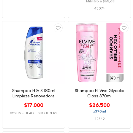
Mililitro a $65,68
43074
Shampoo H & S 180ml
Shampoo El Vive Glycolic
Limpieza Renovadora
Gloss 370ml
$17.000
$26.500
x370ml
35286
-
HEAD & SHOULDERS
42342