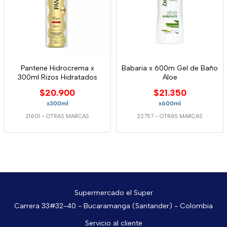
Pantene Hidrocrema x
Babaria x 600m Gel de Baño
300ml Rizos Hidratados
Aloe
$20.900
$21.350
x300ml
x600ml
21601
-
OTRAS MARCAS
22757
-
OTRAS MARCAS
Supermercado el Super
Carrera 33#32-40 - Bucaramanga (Santander) - Colombia
Servicio al cliente