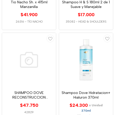
Tio Nacho Sh. x 415ml
Shampoo H & S 180ml 2 de 1
Manzanilla
Suave y Manejable
$41.900
$17.000
26316
-
TÍO NACHO
35082
-
HEAD & SHOULDERS
SHAMPOO DOVE
Shampoo Dove Hidratacion+
RECONSTRUCCION
Hialuron 370ml
370ML+C. 370ML+ 300
$47.750
$24.300
x Unidad
TRAT
370ml
42829