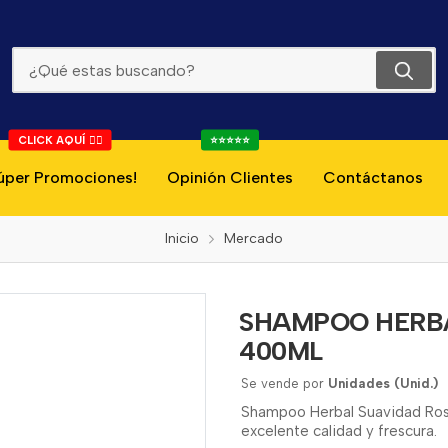
SHAMPOO HERBAL SUAVIDAD ROSA MOSQUETA 400ML
CLICK AQUÍ 👇🏻
⭐⭐⭐⭐⭐
úper Promociones!
Opinión Clientes
Contáctanos
Inicio
Mercado
SHAMPOO HERB
400ML
Se vende por
Unidades (Unid.)
Shampoo Herbal Suavidad Rosa
excelente calidad y frescura.