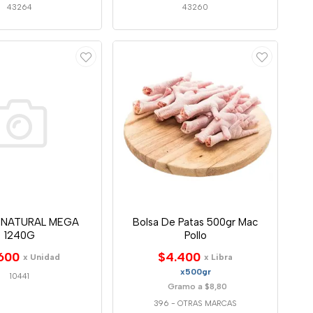
43264
43260
 NATURAL MEGA
Bolsa De Patas 500gr Mac
1240G
Pollo
600
$4.400
x Unidad
x Libra
x500gr
10441
Gramo a $8,80
396
-
OTRAS MARCAS