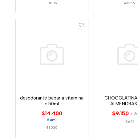
18805
43256
desodorante babaria vitamina
CHOCOLATINA
c 50ml
ALMENDRAS 
$14.400
$9.150
x U
50ml
13672
43030