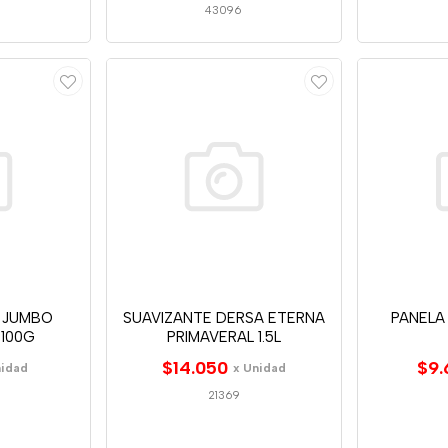
43096
 JUMBO
SUAVIZANTE DERSA ETERNA
PANELA
100G
PRIMAVERAL 1.5L
$14.050
$9.
nidad
x Unidad
21369