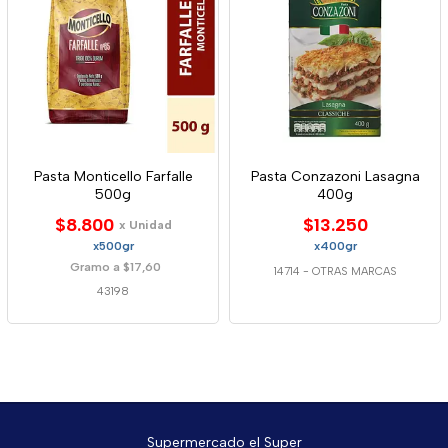
Pasta Monticello Farfalle
Pasta Conzazoni Lasagna
500g
400g
$8.800
$13.250
x Unidad
x500gr
x400gr
Gramo a $17,60
14714
-
OTRAS MARCAS
43198
Supermercado el Super