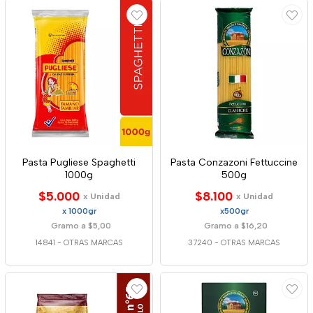
Pasta Pugliese Spaghetti
Pasta Conzazoni Fettuccine
1000g
500g
$5.000
$8.100
x Unidad
x Unidad
x 1000gr
x500gr
Gramo a $5,00
Gramo a $16,20
14841
-
OTRAS MARCAS
37240
-
OTRAS MARCAS