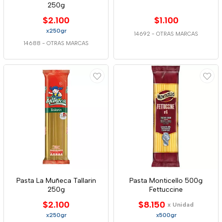
250g
$2.100
$1.100
x250gr
14692
-
OTRAS MARCAS
14688
-
OTRAS MARCAS
Pasta La Muñeca Tallarin
Pasta Monticello 500g
250g
Fettuccine
$2.100
$8.150
x Unidad
x250gr
x500gr