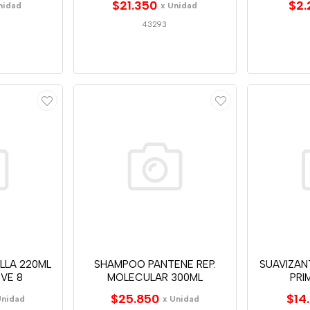
$21.350
$2.
nidad
x Unidad
43293
ILLA 220ML
SHAMPOO PANTENE REP.
SUAVIZAN
EVE 8
MOLECULAR 300ML
PRI
$25.850
$14
Unidad
x Unidad