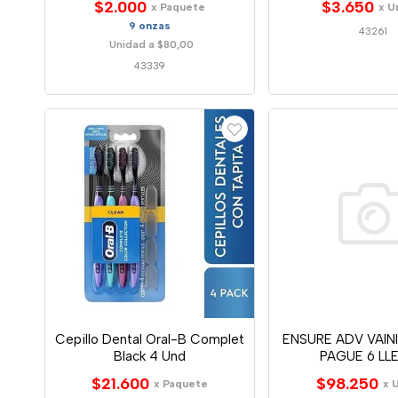
$2.000
$3.650
x Paquete
x U
9 onzas
43261
Unidad a $80,00
43339
Cepillo Dental Oral-B Complet
ENSURE ADV VAIN
Black 4 Und
PAGUE 6 LL
$21.600
$98.250
x Paquete
x 