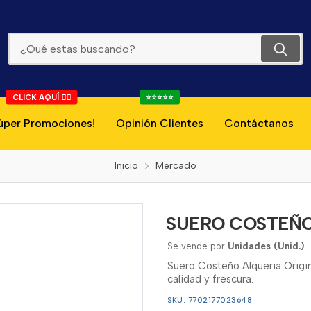
SUERO COSTEÑO ALQUERIA ORIGINAL 400G
CLICK AQUÍ 👇🏻
⭐⭐⭐⭐⭐
úper Promociones!
Opinión Clientes
Contáctanos
Inicio
Mercado
SUERO COSTEÑO
Se vende por
Unidades (Unid.)
Suero Costeño Alqueria Origin
calidad y frescura.
SKU: 7702177023648