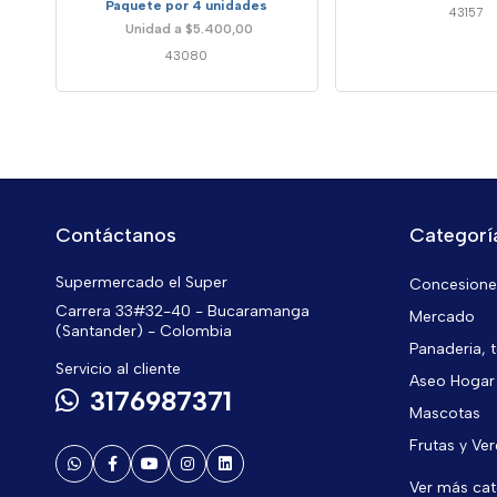
Paquete por 4 unidades
43157
Unidad a $5.400,00
43080
Contáctanos
Categorí
Supermercado el Super
Concesiones
Carrera 33#32-40 - Bucaramanga
Mercado
(Santander) - Colombia
Panaderia, t
Servicio al cliente
Aseo Hogar
3176987371
Mascotas
Frutas y Ve
Ver más ca