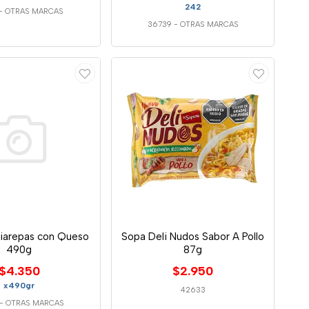
242
-
OTRAS MARCAS
36739
-
OTRAS MARCAS
iarepas con Queso
Sopa Deli Nudos Sabor A Pollo
490g
87g
$4.350
$2.950
x490gr
42633
-
OTRAS MARCAS