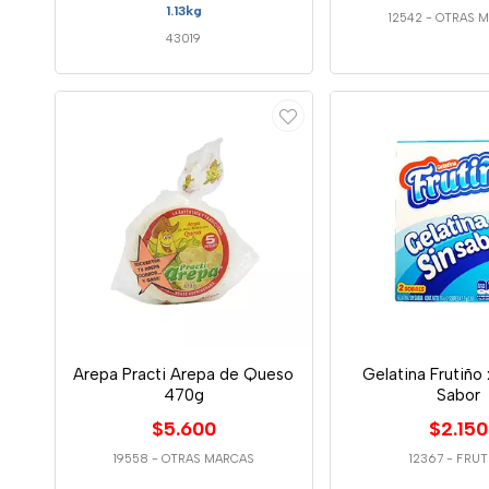
1.13kg
12542
-
OTRAS 
43019
Arepa Practi Arepa de Queso
Gelatina Frutiño 
470g
Sabor
$5.600
$2.150
19558
-
OTRAS MARCAS
12367
-
FRUT