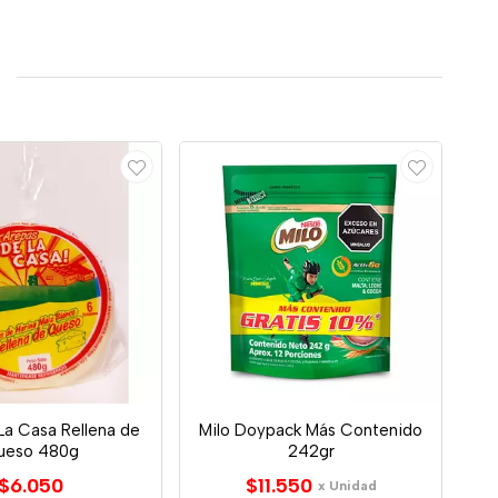
La Casa Rellena de
Milo Doypack Más Contenido
ueso 480g
242gr
$6.050
$11.550
x Unidad