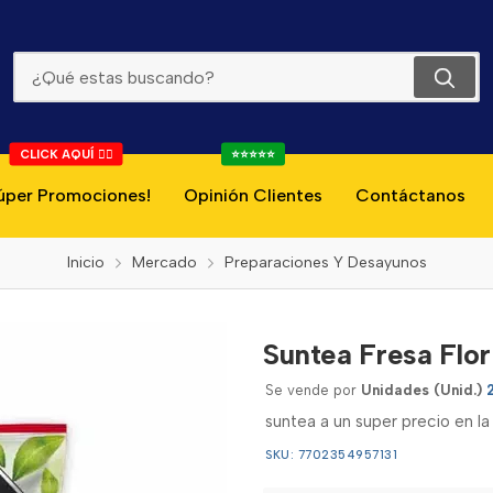
Suntea Fresa Flor De Jamaica 2l-12g
CLICK AQUÍ 👇🏻
⭐⭐⭐⭐⭐
úper Promociones!
Opinión Clientes
Contáctanos
Inicio
Mercado
Preparaciones Y Desayunos
Suntea Fresa Flor
Se vende por
Unidades (Unid.)
suntea a un super precio en l
SKU: 7702354957131