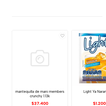
mantequilla de mani members
Light Ya Naran
crunchy 1.13k
$37.400
$1.200