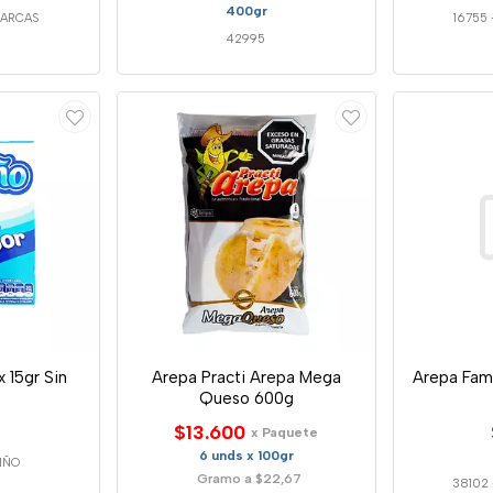
400gr
MARCAS
16755
42995
x 15gr Sin
Arepa Practi Arepa Mega
Arepa Fam
Queso 600g
$13.600
x Paquete
6 unds x 100gr
IÑO
Gramo a $22,67
38102