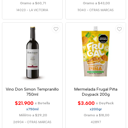
Gramo a $60,71
Gramo a $43,00
14023
-
LA VICTORIA
11040
-
OTRAS MARCAS
Vino Don Simon Tempranillo
Mermelada Frugal Piña
750ml
Doypack 200g
$21.900
$3.600
x Botella
x DoyPack
x750ml
x200gr
Mililitro a $29,20
Gramo a $18,00
26904
-
OTRAS MARCAS
42897