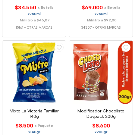
$34.550
$69.000
x Botella
x Botella
x750ml
x750ml
Mililitro a $46,07
Mililitro a $92,00
15161
-
OTRAS MARCAS
34307
-
OTRAS MARCAS
Mixto La Victoria Familiar
Modificador Chocolisto
140g
Doypack 200g
$8.500
$8.600
x Paquete
x140gr
x200gr