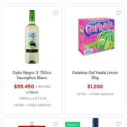
Gato Negro X 750cc
Gelatina Gel´Hada Limon
Sauvigñon Blanc
35g
$55.450
$1.200
x Botella
x750ml
29734
-
OTRAS MARCAS
Mililitro a $73,93
24398
-
OTRAS MARCAS
NUEVO