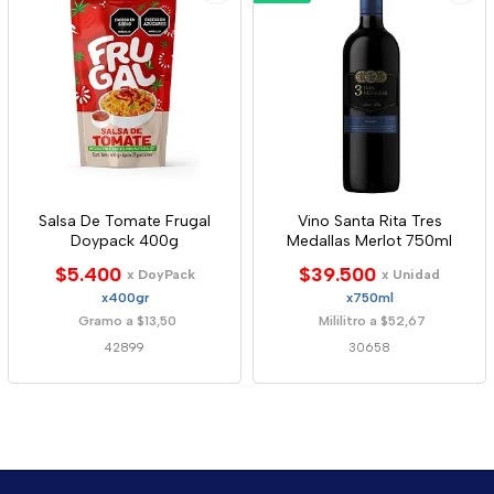
Salsa De Tomate Frugal
Vino Santa Rita Tres
Doypack 400g
Medallas Merlot 750ml
$5.400
$39.500
x DoyPack
x Unidad
x400gr
x750ml
Gramo a $13,50
Mililitro a $52,67
42899
30658