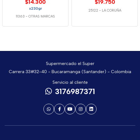
$14.300
$19.750
x230gr
25122
-
LA CORUÑA
11363
-
OTRAS MARCAS
Supermercado el Super
Carrera 33#32-40 - Bucaramanga (Santander) - Colombia
Servicio al cliente
3176987371