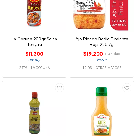
La Coruña 200gr Salsa
Ajo Picado Badia Pimienta
Teriyaki
Roja 226.7g
$11.300
$19.200
x Unidad
x200gr
226.7
25119
-
LA CORUÑA
42103
-
OTRAS MARCAS