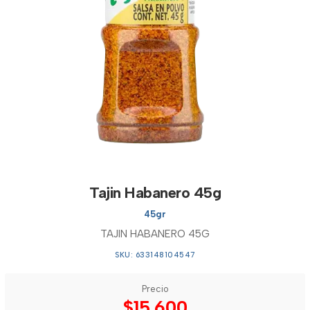
Tajin Habanero 45g
45gr
TAJIN HABANERO 45G
SKU: 633148104547
Precio
$15.600