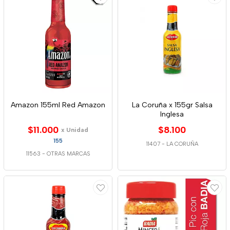
Amazon 155ml Red Amazon
La Coruña x 155gr Salsa
Inglesa
$11.000
$8.100
x Unidad
155
11407
-
LA CORUÑA
11563
-
OTRAS MARCAS