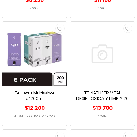
$8.250
$11.100
42921
42915
Te Hatsu Multisabor
TE NATUSER VITAL
6*200ml
DESINTOXICA Y LIMPIA 20
UND
$12.200
$13.700
40840
-
OTRAS MARCAS
42916