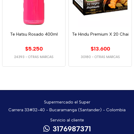
Te Hatsu Rosado 400ml
Te Hindu Premium X 20 Chai
$5.250
$13.600
24393
-
OTRAS MARCAS
30180
-
OTRAS MARCAS
Supermercado el Super
Carrera 33#32-40 - Bucaramanga (Santander) - Colombia
Servicio al cliente
3176987371