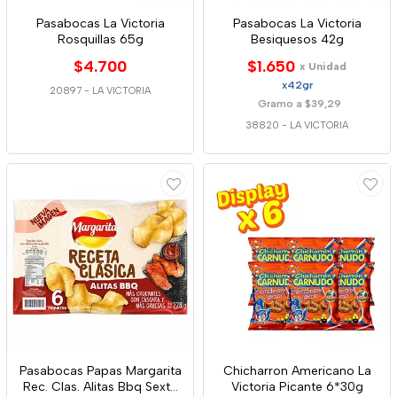
Pasabocas La Victoria
Pasabocas La Victoria
Rosquillas 65g
Besiquesos 42g
$4.700
$1.650
x Unidad
x42gr
20897
-
LA VICTORIA
Gramo a $39,29
38820
-
LA VICTORIA
Pasabocas Papas Margarita
Chicharron Americano La
Rec. Clas. Alitas Bbq Sexta
Victoria Picante 6*30g