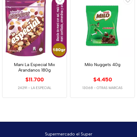
Mani La Especial Mix
Milo Nuggets 40g
Arandanos 180g
$11.700
$4.450
24291
-
LA ESPECIAL
13068
-
OTRAS MARCAS
Supermercado el Super