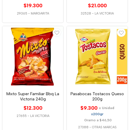
38g
$19.300
$21.000
29365
-
MARGARITA
32528
-
LA VICTORIA
Mixto Super Familiar Bbq La
Pasabocas Tostacos Queso
Victoria 240g
200g
$12.300
$9.300
x Unidad
x200gr
27655
-
LA VICTORIA
Gramo a $46,50
27388
-
OTRAS MARCAS