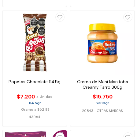
Popetas Chocolate 114.5g
Crema de Mani Manitoba
Creamy Tarro 300g
$7.200
$15.750
x Unidad
114.5gr
x300gr
Gramo a $62,88
20843
-
OTRAS MARCAS
43064