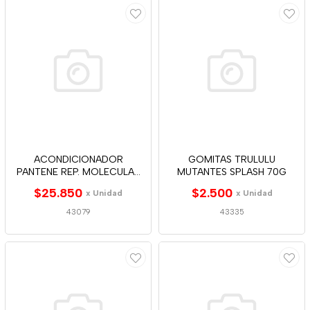
ACONDICIONADOR
GOMITAS TRULULU
PANTENE REP. MOLECULAR
MUTANTES SPLASH 70G
300ML
$25.850
$2.500
x Unidad
x Unidad
43079
43335