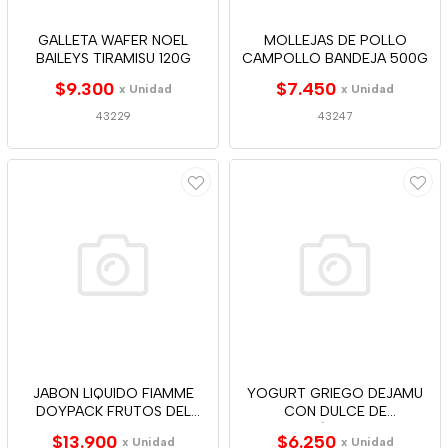
GALLETA WAFER NOEL
MOLLEJAS DE POLLO
BAILEYS TIRAMISU 120G
CAMPOLLO BANDEJA 500G
$9.300
$7.450
x Unidad
x Unidad
43229
43247
JABON LIQUIDO FIAMME
YOGURT GRIEGO DEJAMU
DOYPACK FRUTOS DEL
CON DULCE DE
BOSQUE 900ML
MARAC/MANG 160G
$13.900
$6.250
x Unidad
x Unidad