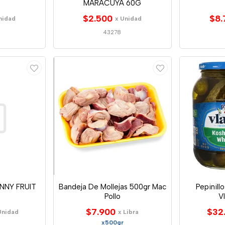
MARACUYA 60G
$2.500
$8.
nidad
x Unidad
43278
NNY FRUIT
Bandeja De Mollejas 500gr Mac
Pepinill
Pollo
Vl
$7.900
$32
Unidad
x Libra
x500gr