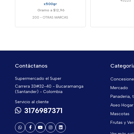
43225
x500gr
Gramo a $12,96
200
-
OTRAS MARCAS
Contáctanos
Categorí
Supermercado el Super
Concesiones
Carrera 33#32-40 - Bucaramanga
Mercado
(Santander) - Colombia
Panaderia, t
Servicio al cliente
Aseo Hogar
3176987371
Mascotas
Frutas y Ve
Ver más ca