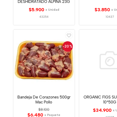
DESHIDRATADO ALPINA 23G
$5.900
$3.850
x Unidad
x U
43254
10437
-20
%
Bandeja De Corazones 500gr
ORGANIC FIGS SU
Mac Pollo
10*50G
$8.100
$34.900
x 
$6.480
x Paquete