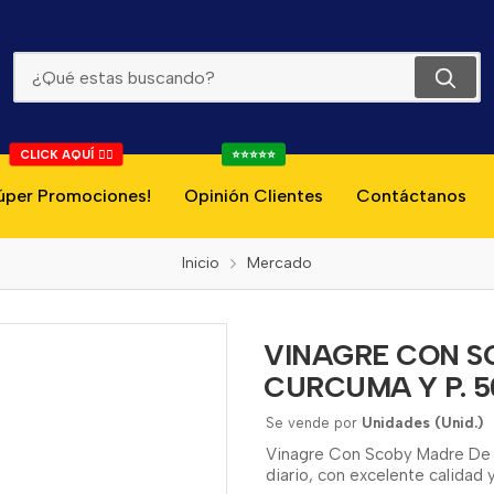
VINAGRE CON SCOBY MADRE DE KOMBUCHA CURCUMA Y P. 500ML
CLICK AQUÍ 👇🏻
⭐⭐⭐⭐⭐
úper Promociones!
Opinión Clientes
Contáctanos
Inicio
Mercado
VINAGRE CON 
CURCUMA Y P. 
Se vende por
Unidades (Unid.)
Vinagre Con Scoby Madre De 
diario, con excelente calidad y