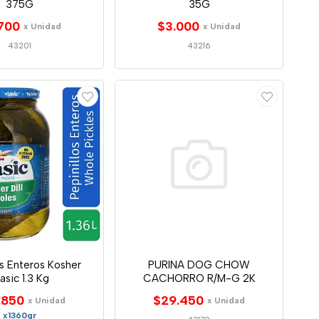
375G
35G
700
$3.000
x Unidad
x Unidad
43201
43216
os Enteros Kosher
PURINA DOG CHOW
asic 1.3 Kg
CACHORRO R/M-G 2K
.850
$29.450
x Unidad
x Unidad
x1360gr