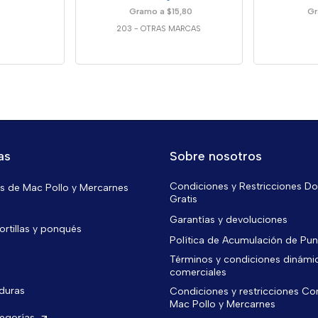
Gramo a $15,80
Gr
203
-
OTRAS MARCAS
as
Sobre nosotros
Condiciones y Restricciones Do
 de Mac Pollo y Mercarnes
Gratis
Garantías y devoluciones
ortillas y ponqués
Política de Acumulación de Pu
Términos y condiciones dinámi
comerciales
rduras
Condiciones y restricciones C
Mac Pollo y Mercarnes
tegorías