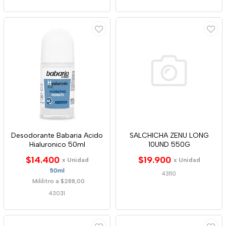
Desodorante Babaria Acido
SALCHICHA ZENU LONG
Hialuronico 50ml
10UND 550G
$14.400
$19.900
x Unidad
x Unidad
50ml
43110
Mililitro a $288,00
43031